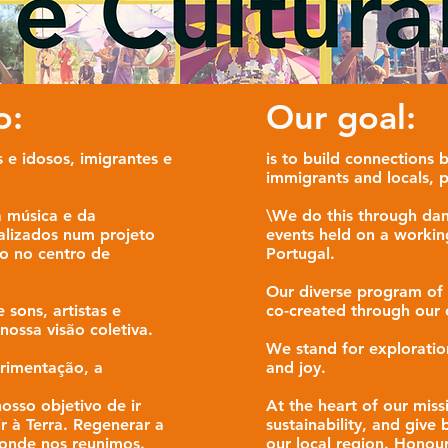
o:
Our goal:
s e idosos, imigrantes e
is to build connections
immigrants and locals, 
a música e da
\We do this through danc
ealizados num projeto
events held on a workin
o no centro de
Portugal.
Our diverse program of 
sons, artistas e
co-created through our c
nossa visão coletiva.
We stand for exploratio
rimentação, a
and joy.
osso objetivo de ir
At the heart of our miss
ir à Terra. Regenerar a
sustainability, and give
a onde nos reunimos.
our local region. Honou