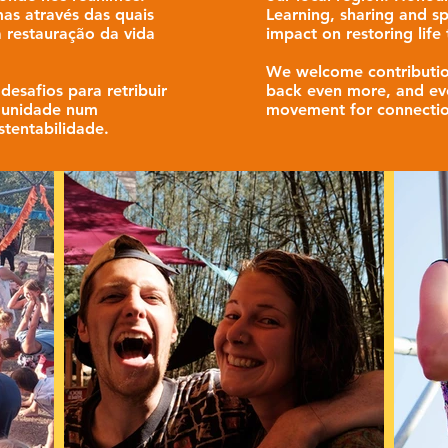
mas através das quais
Learning, sharing and s
 restauração da vida
impact on restoring life 
We welcome contribution
desafios para retribuir
back even more, and evo
omunidade num
movement for connectio
tentabilidade.